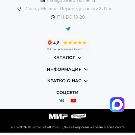
mail@storeforhome.ru
Почему выбирают садовую мебель в
Склад: Москва, Переведеновский, 17 к.1
Storeforhome.ru?
ПН-ВС: 10-20
Высокое качество
– мебель изготовлена из прочных
материалов, устойчивых к влаге, ультрафиолету и
перепадам температур.
Современный дизайн
– стильные модели, которые
подчеркнут ваш вкус и гармонично впишутся в
КАТАЛОГ
ландшафт.
ИНФОРМАЦИЯ
Комфорт
– эргономичные конструкции
обеспечивают удобство для отдыха.
КРАТКО О НАС
СОЦСЕТИ
Долговечность
– мебель сохраняет свой внешний
вид и функциональность даже при активной
эксплуатации.
Что мы предлагаем?
2013–2026 © STOREFORHOME | Дизайнерская мебель.
Карта сайта
Столы и стулья
– стильные комплекты для обеденной