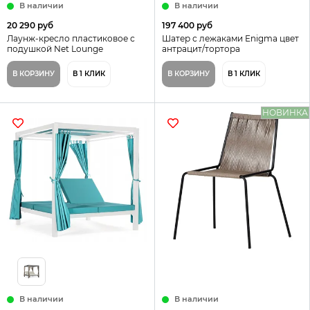
В наличии
В наличии
20 290 руб
197 400 руб
Лаунж-кресло пластиковое с
Шатер с лежаками Enigma цвет
подушкой Net Lounge
антрацит/тортора
В КОРЗИНУ
В 1 КЛИК
В КОРЗИНУ
В 1 КЛИК
НОВИНКА
В наличии
В наличии