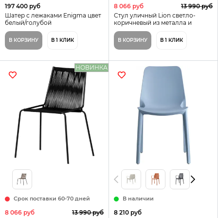
197 400 руб
8 066 руб
13 990 руб
Шатер с лежаками Enigma цвет
Стул уличный Lion светло-
белый/голубой
коричневый из металла и
шнура
В КОРЗИНУ
В 1 КЛИК
В КОРЗИНУ
В 1 КЛИК
НОВИНКА
Срок поставки 60-70 дней
В наличии
8 066 руб
13 990 руб
8 210 руб