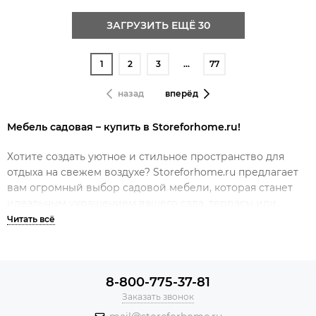
ЗАГРУЗИТЬ ЕЩЁ 30
1
2
3
…
77
назад
вперёд
Мебель садовая – купить в Storeforhome.ru!
Хотите создать уютное и стильное пространство для
отдыха на свежем воздухе? Storeforhome.ru предлагает
вам огромный выбор садовой мебели, которая станет
идеальным украшением вашего сада, террасы или
дачного участка. У нас вы найдете эксклюзивные модели
от мировых брендов, таких как
Nardi
,
Siesta Contract
и
PAPATYA
, а также уникальные изделия от
производителей из Италии, Турции, Малайзии и Китая.
Создайте комфортное пространство, где вы сможете
8-800-775-37-81
наслаждаться природой и проводить время с близкими!
Заказать звонок