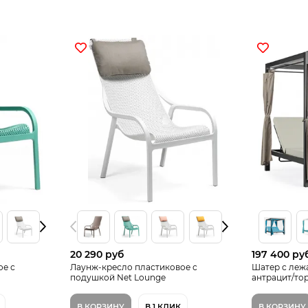
20 290 руб
197 400 ру
ое с
Лаунж-кресло пластиковое с
Шатер с леж
подушкой Net Lounge
антрацит/то
В КОРЗИНУ
В 1 КЛИК
В КОРЗИНУ