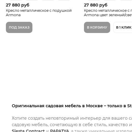
27 880 руб
27 880 руб
Кресло металлическое с подушкой
Кресло металлическое с
Armona
Armona цвет зеленый/све
ПОД ЗАКАЗ
В КОРЗИНУ
В 1 КЛИК
Оригинальная садовая мебель в Москве – только в St
Хотите создать неповторимый интерьер для вашего са
садовую мебель, сочетающую в себе стиль, качество 
Siesta Contract
и
PAPATYA
, а также уникальные издел