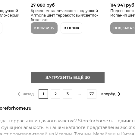
27 880 руб
114 941 руб
 подушкой
Кресло металлическое с подушкой
Подвесное к
тло-серый
Armona цвет терракотовый/светло-
Испания цве
бежевый
В КОРЗИНУ
В 1 КЛИК
ПОД ЗАКАЗ
ЗАГРУЗИТЬ ЕЩЁ 30
назад
1
2
3
…
77
вперёд
oreforhome.ru
да, террасы или дачного участка? Storeforhome.ru – единс
и функциональность. В нашем каталоге представлены экскл
ия от производителей из Италии, Турции, Малайзии и Китая.