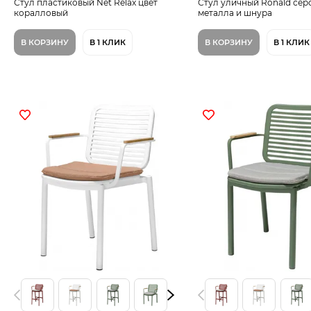
Стул пластиковый Net Relax цвет
Стул уличный Ronald сер
коралловый
металла и шнура
В КОРЗИНУ
В 1 КЛИК
В КОРЗИНУ
В 1 КЛИК