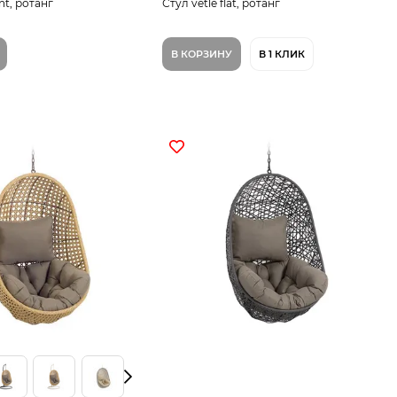
nt, ротанг
Стул vetle flat, ротанг
В КОРЗИНУ
В 1 КЛИК