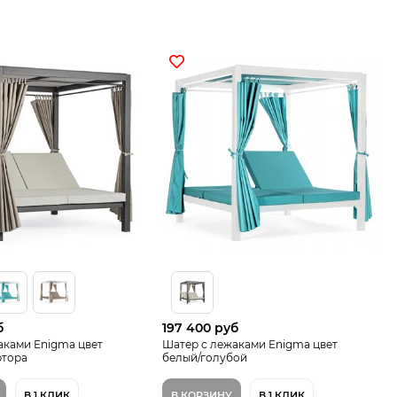
б
197 400 руб
аками Enigma цвет
Шатер с лежаками Enigma цвет
ртора
белый/голубой
В 1 КЛИК
В КОРЗИНУ
В 1 КЛИК