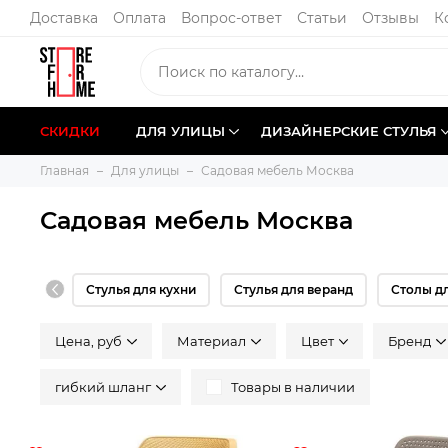
Доставка
Оплата
Вопрос-ответ
Статьи
Отзывы
К
СКИДКИ
ДЛЯ УЛИЦЫ
ДИЗАЙНЕРСКИЕ СТУЛЬЯ
Главная
Для улицы
Садовая мебель Москва
Садовая мебель Москва
Стулья для кухни
Стулья для веранд
Столы д
Цена, руб
Материал
Цвeт
Бренд
гибкий шланг
Товары в наличии