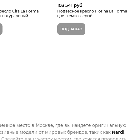
103 541 руб
ресло Cira La Forma
Подвесное кресло Florina La Forma
т натуральный
цвет темно-серый
ПОД ЗАКАЗ
твенное место в Москве, где вы найдете оригинальную
юзивные модели от мировых брендов, таких как
Nardi
,
 Сделайте ваш участок местом, где хочется проводить