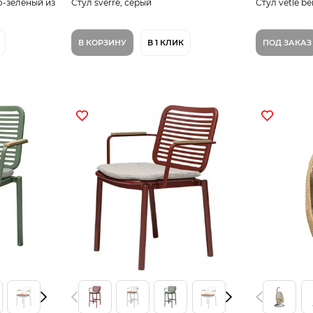
о-зеленый из
Стул sverre, серый
Стул vetle be
В КОРЗИНУ
В 1 КЛИК
ПОД ЗАКАЗ