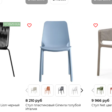
НОВИНКА
8 210 руб
9 966 руб
Lion черный
Стул пластиковый Ginevra голубой
Стул Net цве
Италия