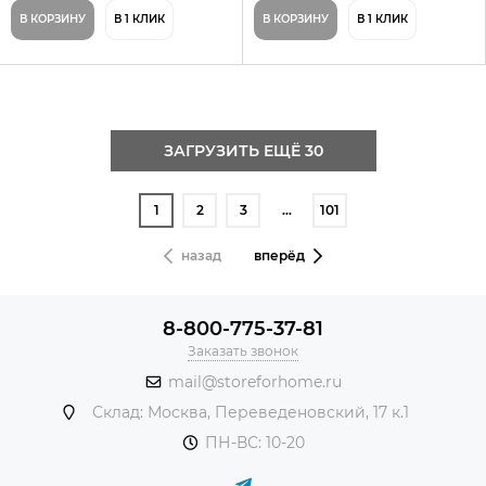
В КОРЗИНУ
В 1 КЛИК
В КОРЗИНУ
В 1 КЛИК
ЗАГРУЗИТЬ ЕЩЁ 30
1
2
3
…
101
назад
вперёд
8-800-775-37-81
Заказать звонок
mail@storeforhome.ru
Склад: Москва, Переведеновский, 17 к.1
ПН-ВС: 10-20