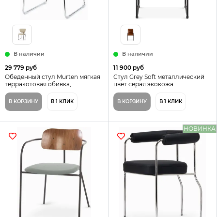
В наличии
В наличии
29 779 руб
11 900 руб
Обеденный стул Murten мягкая
Cтул Grey Soft металлический
терракотовая обивка,
цвет серая экокожа
металлический каркас хром
В КОРЗИНУ
В 1 КЛИК
В КОРЗИНУ
В 1 КЛИК
НОВИНКА