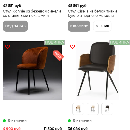
42 551 руб
45 591 руб
Стул Konnie из бежевой синели
Стул Ciselia из белой ткани
со стальными ножками и
букле и черного металла
золотой отделкой La Forma
Испания La Forma
Испания
ПОД ЗАКАЗ
В КОРЗИНУ
В 1 КЛИК
НОВИНКА
НОВИНКА
В наличии
В наличии
4 900 руб
11 500 руб
36 084 руб