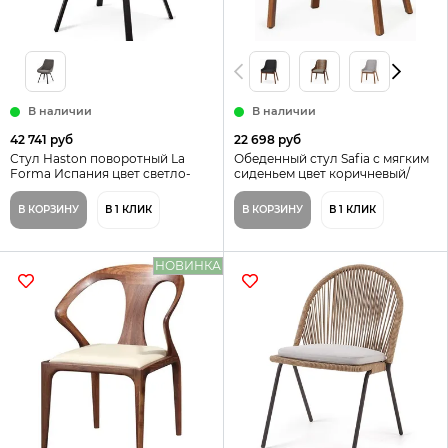
В наличии
В наличии
42 741 руб
22 698 руб
Стул Haston поворотный La
Обеденный стул Safia с мягким
Forma Испания цвет светло-
сиденьем цвет коричневый/
серый
серый
В КОРЗИНУ
В 1 КЛИК
В КОРЗИНУ
В 1 КЛИК
НОВИНКА