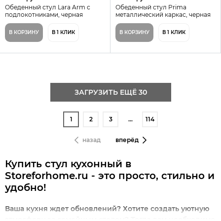
Обеденный стул Lara Arm с
Обеденный стул Prima
подлокотниками, черная
металлический каркас, черная
экокожа, металлический каркас
экокожа
В КОРЗИНУ
В 1 КЛИК
В КОРЗИНУ
В 1 КЛИК
ЗАГРУЗИТЬ ЕЩЁ 30
1
2
3
…
114
назад
вперёд
Купить стул кухонный в
Storeforhome.ru - это просто, стильно и
удобно!
Ваша кухня ждет обновлений? Хотите создать уютную
атмосферу за семейным столом? Тогда вам необходимо