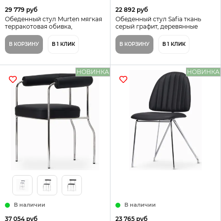
29 779 руб
22 892 руб
Обеденный стул Murten мягкая
Обеденный стул Safia ткань
терракотовая обивка,
серый графит, деревянные
металлический каркас хром
ножки цвет орех
В КОРЗИНУ
В 1 КЛИК
В КОРЗИНУ
В 1 КЛИК
НОВИНКА
НОВИНКА
В наличии
В наличии
37 054 руб
23 765 руб