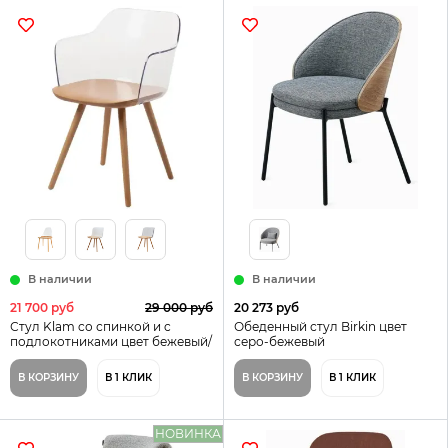
В наличии
В наличии
21 700 руб
29 000 руб
20 273 руб
Стул Klam cо спинкой и c
Обеденный стул Birkin цвет
подлокотниками цвет бежевый/
серо-бежевый
прозрачный
В КОРЗИНУ
В 1 КЛИК
В КОРЗИНУ
В 1 КЛИК
НОВИНКА