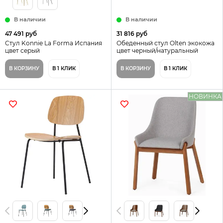
В наличии
В наличии
47 491 руб
31 816 руб
Стул Konnie La Forma Испания
Обеденный стул Olten экокожа
цвет серый
цвет черный/натуральный
В КОРЗИНУ
В 1 КЛИК
В КОРЗИНУ
В 1 КЛИК
НОВИНКА