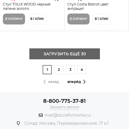
Стул TOLIX WOOD черный
Стул Costa Bistrot цвет
патина золото
антрацит
В КОРЗИНУ
В 1 КЛИК
В КОРЗИНУ
В 1 КЛИК
ЗАГРУЗИТЬ ЕЩЁ 30
1
2
3
4
назад
вперёд
8-800-775-37-81
Заказать звонок
mail@storeforhome.ru
Склад: Москва, Переведеновский, 17 к.1