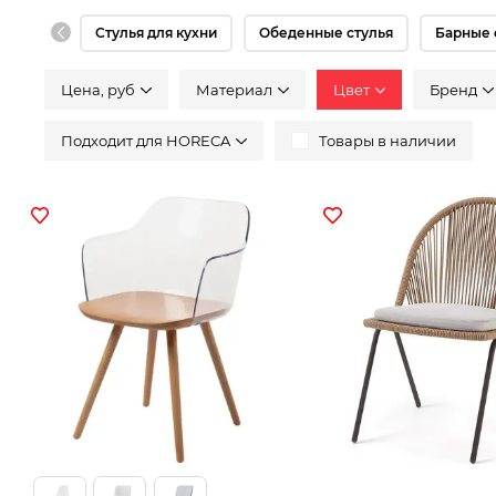
Стулья для кухни
Обеденные стулья
Барные 
Цена, руб
Материал
Цвeт
Бренд
Подходит для HORECA
Товары в наличии