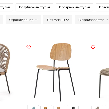
стулья
Полубарные стулья
Прозрачные стулья
Пласт
СтранаБренда
Для Улицы
В производстве