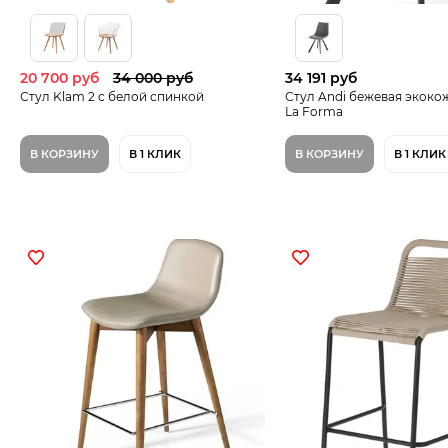
20 700 руб
34 000 руб
34 191 руб
Стул Klam 2 c белой спинкой
Стул Andi бежевая экоко
La Forma
В КОРЗИНУ
В 1 КЛИК
В КОРЗИНУ
В 1 КЛИК