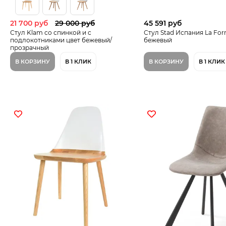
21 700 руб
29 000 руб
45 591 руб
Стул Klam cо спинкой и c
Стул Stad Испания La For
подлокотниками цвет бежевый/
бежевый
прозрачный
В КОРЗИНУ
В 1 КЛИК
В КОРЗИНУ
В 1 КЛИК