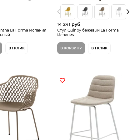
14 241 руб
ntha La Forma Испания
Стул Quinby бежевый La Forma
льный
Испания
В 1 КЛИК
В КОРЗИНУ
В 1 КЛИК