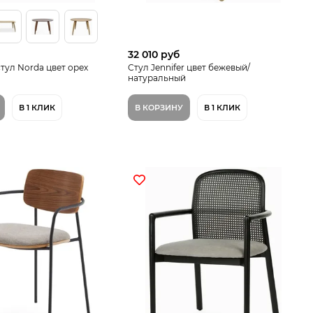
32 010 руб
тул Norda цвет орех
Стул Jennifer цвет бежевый/
натуральный
В 1 КЛИК
В КОРЗИНУ
В 1 КЛИК