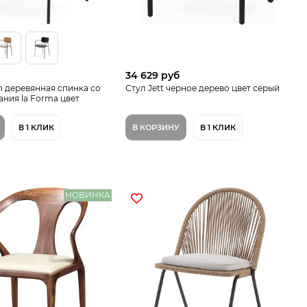
34 629 руб
n деревянная спинка со
Стул Jett черное дерево цвет серый
ния la Forma цвет
В 1 КЛИК
В КОРЗИНУ
В 1 КЛИК
НОВИНКА