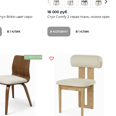
18 000 руб
ул Birkin цвет серо-
Cтул Comfy 2 cерая ткань, ножки орех
В 1 КЛИК
В КОРЗИНУ
В 1 КЛИК
НОВИНКА