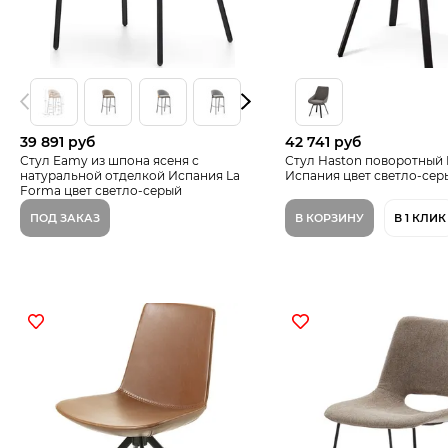
39 891 руб
42 741 руб
Стул Eamy из шпона ясеня с
Стул Haston поворотный 
натуральной отделкой Испания La
Испания цвет светло-сер
Forma цвет светло-серый
ПОД ЗАКАЗ
В КОРЗИНУ
В 1 КЛИК