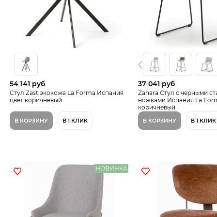
54 141 руб
37 041 руб
Стул Zast экокожа La Forma Испания
Zahara Стул с черными с
цвет коричневый
ножками Испания La For
коричневый
В КОРЗИНУ
В 1 КЛИК
В КОРЗИНУ
В 1 КЛИК
НОВИНКА