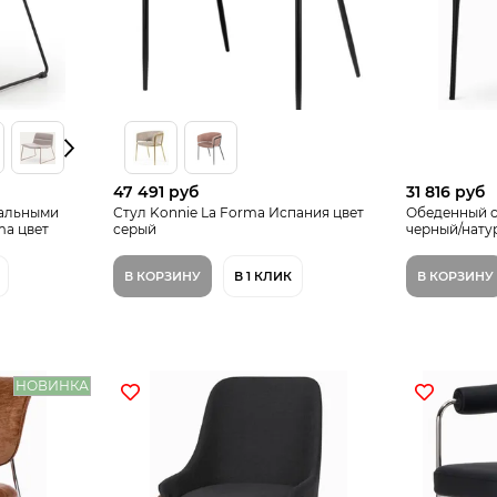
47 491 руб
31 816 руб
тальными
Стул Konnie La Forma Испания цвет
Обеденный с
ma цвет
серый
черный/нату
В КОРЗИНУ
В 1 КЛИК
В КОРЗИНУ
НОВИНКА