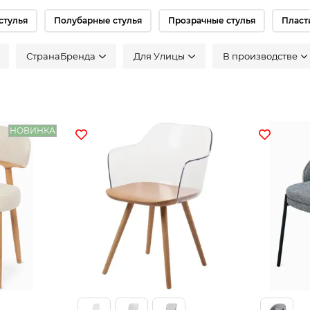
стулья
Полубарные стулья
Прозрачные стулья
Пласт
СтранаБренда
Для Улицы
В производстве
НОВИНКА