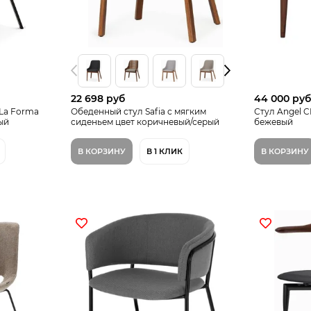
22 698 руб
44 000 ру
La Forma
Обеденный стул Safia с мягким
Стул Angel 
ый
сиденьем цвет коричневый/серый
бежевый
В КОРЗИНУ
В 1 КЛИК
В КОРЗИНУ