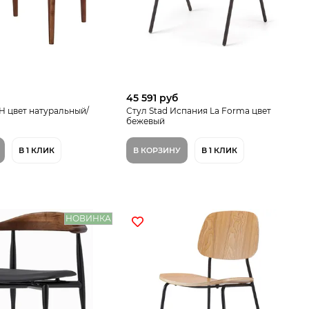
б
45 591 руб
CH цвет натуральный/
Стул Stad Испания La Forma цвет
бежевый
В 1 КЛИК
В КОРЗИНУ
В 1 КЛИК
НОВИНКА