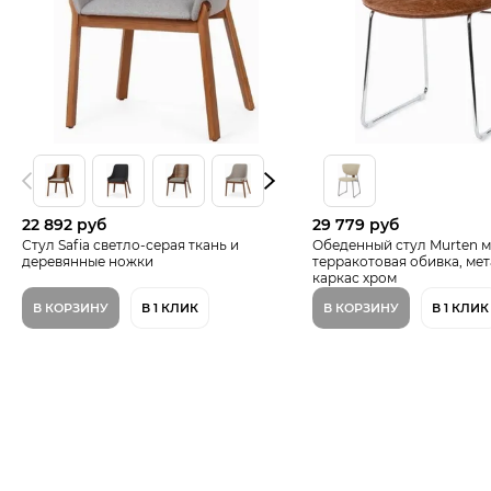
22 892 руб
29 779 руб
Стул Safia светло-серая ткань и
Обеденный стул Murten м
деревянные ножки
терракотовая обивка, ме
каркас хром
В КОРЗИНУ
В 1 КЛИК
В КОРЗИНУ
В 1 КЛИК