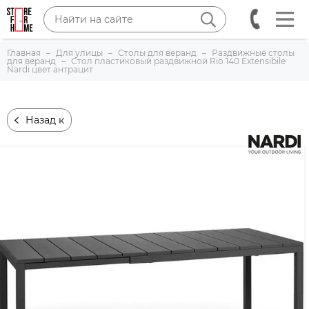
Главная
Для улицы
Столы для веранд
Раздвижные столы
для веранд
Стол пластиковый раздвижной Rio 140 Extensibile
Nardi цвет антрацит
Назад к