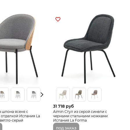
31 718 руб
з шпона ясеня с
Aimin Стул из серой синели с
 отделкой Испания La
черными стальными ножками
светло-серый
Испания La Forma
ПОД ЗАКАЗ