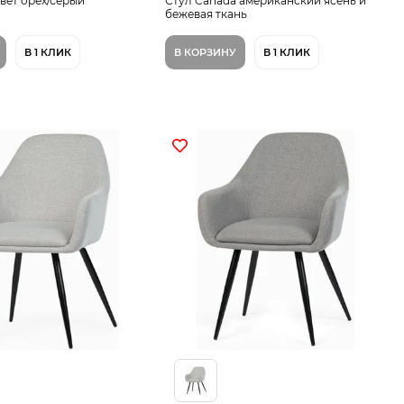
вет орех/серый
Стул Canada американский ясень и
бежевая ткань
В 1 КЛИК
В КОРЗИНУ
В 1 КЛИК