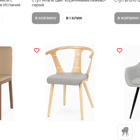
инели с
Стул Avarie цвет коричневый/бежево-
Стул Bruno ц
ке Испания
серый
В КОРЗИНУ
В 1 КЛИК
В КОРЗИНУ