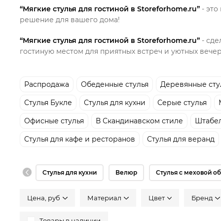
“Мягкие стулья для гостиной в Storeforhome.ru”
- это
решение для вашего дома!
“Мягкие стулья для гостиной в Storeforhome.ru”
- сде
гостиную местом для приятных встреч и уютных вечер
Распродажа
Обеденные стулья
Деревянные сту
Стулья Букле
Стулья для кухни
Серые стулья
Офисные стулья
В Скандинавском стиле
Штабел
Стулья для кафе и ресторанов
Стулья для веранд
Стулья для кухни
Велюр
Стулья с меховой о
Цена, руб
Материал
Цвeт
Бренд
Товары в наличии