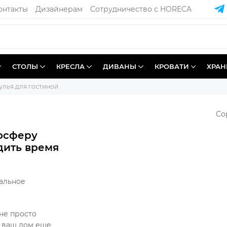
онтакты
Дизайнерам
Сотрудничество с HORECA
СТОЛЫ
КРЕСЛА
ДИВАНЫ
КРОВАТИ
ХРАН
улья для гостиной
Со
мосферу
дить время
альное
 не просто
т ваш дом еще