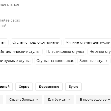
 идеальное
лайте свою
ов!
лья
Стулья с подлокотниками
Мягкие стулья для кухни
Металлические стулья
Пластиковые стулья
Черные сту
ируемые стулья
Стулья на колесиках
Зеленые стулья
бивкой
Серые
Деревянные
Букле
СтранаБренда
Для Улицы
В производстве