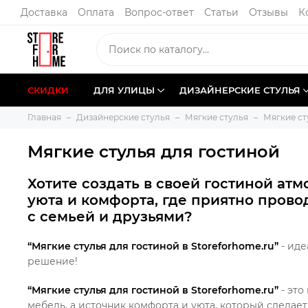
Доставка
Оплата
Вопрос-ответ
Статьи
Отзывы
К
СКИДКИ
ДЛЯ УЛИЦЫ
ДИЗАЙНЕРСКИЕ СТУЛЬЯ
Главная
Дизайнерские стулья
Мягкие стулья
Мягкие ст
Мягкие стулья для гостиной
Хотите создать в своей гостиной ат
уюта и комфорта, где приятно прово
с семьей и друзьями?
“Мягкие стулья для гостиной в Storeforhome.ru”
- иде
решение!
“Мягкие стулья для гостиной в Storeforhome.ru”
- это
мебель, а источник комфорта и уюта, который сделае