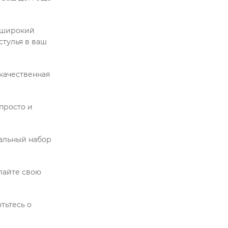
 широкий
стулья в ваш
 качественная
 просто и
еальный набор
лайте свою
отьтесь о