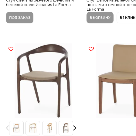
Стул Ciselia из бежевого шенилла и
Стул Darice из зеленой с
бежевой стали Испания La Forma
ножками в темной отдел
La Forma
ПОД ЗАКАЗ
В КОРЗИНУ
В 1 КЛИК